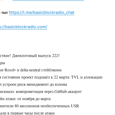
ш чат
https://t.me/basicblockradio_chat
s://basicblockradio.com/
ствие! Джекпотовый выпуск 222!
оры
е Resolv и delta-neutral стейблкоин
м состоянии проект подошёл к 22 марта: TVL и аллокации
л устроен риск-менеджмент до взлома
оизошло: компрометация через GitHub-аккаунт
н атаки: от ноября до марта
минтили 80 миллионов необеспеченных USR
али в первые часы после атаки