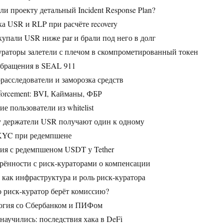
и проекту детальный Incident Response Plan?
а USR и RLP при расчёте recovery
купали USR ниже par и брали под него в долг
ураторы залетели с плечом в скомпрометированный токен
обращения в SEAL 911
расследователи и заморозка средств
forcement: BVI, Кайманы, ФБР
ие пользователи из whitelist
 держатели USR получают один к одному
 KYC при редемпшене
ия с редемпшеном USDT у Tether
рённости с риск-кураторами о компенсации
 как инфраструктура и роль риск-куратора
о риск-куратор берёт комиссию?
огия со Сбербанком и ПИФом
научились: последствия хака в DeFi