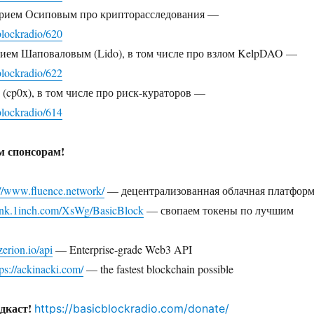
орием Осиповым про крипторасследования —
cblockradio/620
ием Шаповаловым (Lido), в том числе про взлом KelpDAO —
cblockradio/622
(cp0x), в том числе про риск-кураторов —
cblockradio/614
 спонсорам!
://www.fluence.network/
— децентрализованная облачная платфор
/link.1inch.com/XsWg/BasicBlock
— свопаем токены по лучшим
/zerion.io/api
— Enterprise-grade Web3 API
tps://ackinacki.com/
— the fastest blockchain possible
дкаст!
https://basicblockradio.com/donate/