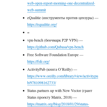
web-open-report-morning-one-decentralized-
web-summit
eQualitie (инструменты против цензуры) —
https://equalitie.org/
=
vpn-bench (бенчмарк P2P VPN) —
https://github.com/Qubasa/vpn-bench
Free Software Foundation Europe —
https://fsfe.org/
ActivityPub (книга O’Reilly) —
https://www.oreilly.com/library/view/activitypu
b/9781098162733/
Status partners up with New Vector (грант
Status проекту Matrix, 2018) —
https://matrix.org/blog/2018/01/29/status-