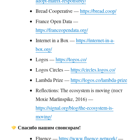
adopt-matrix-responsibly/
Bread Cooperative —
https://bread.coop/
France Open Data —
https://franceopendata.org/
Internet in a Box —
https://internet-in-a-
box.org/
Logos —
https://logos.co/
Logos Circles —
https://circles.logos.co/
Lambda Prize —
https://logos.co/lambda-prize
Reflections: The ecosystem is moving (пост
Moxie Marlinspike, 2016) —
https://signal.org/blog/the-ecosystem-is-
moving/
Спасибо нашим спонсорам!
Fluence —
https://www.fluence.network/
—