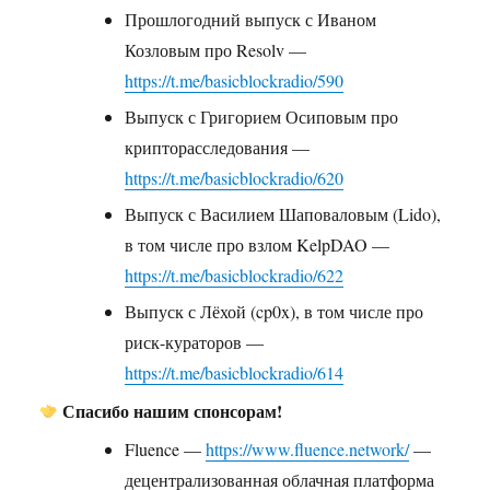
Прошлогодний выпуск с Иваном
Козловым про Resolv —
https://t.me/basicblockradio/590
Выпуск с Григорием Осиповым про
крипторасследования —
https://t.me/basicblockradio/620
Выпуск с Василием Шаповаловым (Lido),
в том числе про взлом KelpDAO —
https://t.me/basicblockradio/622
Выпуск с Лёхой (cp0x), в том числе про
риск-кураторов —
https://t.me/basicblockradio/614
Спасибо нашим спонсорам!
Fluence —
https://www.fluence.network/
—
децентрализованная облачная платформа