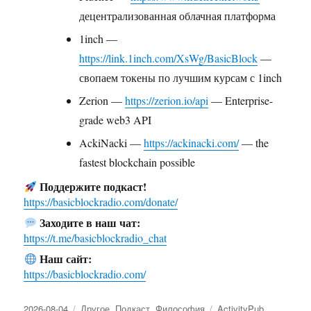
децентрализованная облачная платформа
1inch —
https://link.1inch.com/XsWg/BasicBlock
—
свопаем токены по лучшим курсам с 1inch
Zerion —
https://zerion.io/api
— Enterprise-
grade web3 API
AckiNacki —
https://ackinacki.com/
— the
fastest blockchain possible
Поддержите подкаст!
https://basicblockradio.com/donate/
Заходите в наш чат:
https://t.me/basicblockradio_chat
Наш сайт:
https://basicblockradio.com/
Опубликовано
2026-08-04
Рубрики
Другое
,
Подкаст
,
Философия
Метки
ActivityPub
,