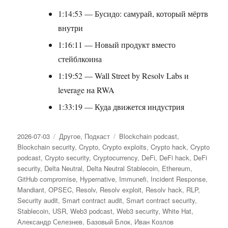
1:14:53 — Бусидо: самурай, который мёртв
внутри
1:16:11 — Новый продукт вместо
стейблкоина
1:19:52 — Wall Street by Resolv Labs и
leverage на RWA
1:33:19 — Куда движется индустрия
Опубликовано
2026-07-03
Рубрики
Другое
,
Подкаст
Метки
Blockchain podcast
,
Blockchain security
,
Crypto
,
Crypto exploits
,
Crypto hack
,
Crypto
podcast
,
Crypto security
,
Cryptocurrency
,
DeFi
,
DeFi hack
,
DeFi
security
,
Delta Neutral
,
Delta Neutral Stablecoin
,
Ethereum
,
GitHub compromise
,
Hypernative
,
Immunefi
,
Incident Response
,
Mandiant
,
OPSEC
,
Resolv
,
Resolv exploit
,
Resolv hack
,
RLP
,
Security audit
,
Smart contract audit
,
Smart contract security
,
Stablecoin
,
USR
,
Web3 podcast
,
Web3 security
,
White Hat
,
Александр Селезнев
,
Базовый Блок
,
Иван Козлов