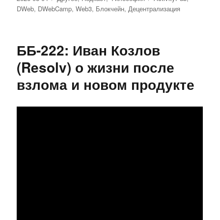
DWeb
,
DWebCamp
,
Web3
,
Блокчейн
,
Децентрализация
ББ-222: Иван Козлов
(Resolv) о жизни после
взлома и новом продукте