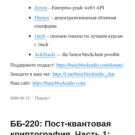
Zerion
– Enterprise-grade web3 API
Fluence
– децентрализованная облачная
платформа
1inch
– свопаем токены по лучшим курсам
с 1inch
AckiNacki
— the fastest blockchain possible
Поддержите подкаст!
https://basicblockradio.com/donate/
Заходите в наш чат:
https://t.me/basicblockradio_chat
Наш сайт:
https://basicblockradio.com/
Опубликовано
2026-06-12
Рубрики
Подкаст
ББ-220: Пост-квантовая
криптография. Часть 1: