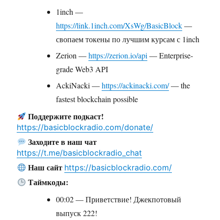
1inch —
https://link.1inch.com/XsWg/BasicBlock
—
свопаем токены по лучшим курсам с 1inch
Zerion —
https://zerion.io/api
— Enterprise-
grade Web3 API
AckiNacki —
https://ackinacki.com/
— the
fastest blockchain possible
Поддержите подкаст!
https://basicblockradio.com/donate/
Заходите в наш чат
https://t.me/basicblockradio_chat
Наш сайт
https://basicblockradio.com/
Таймкоды:
00:02 — Приветствие! Джекпотовый
выпуск 222!