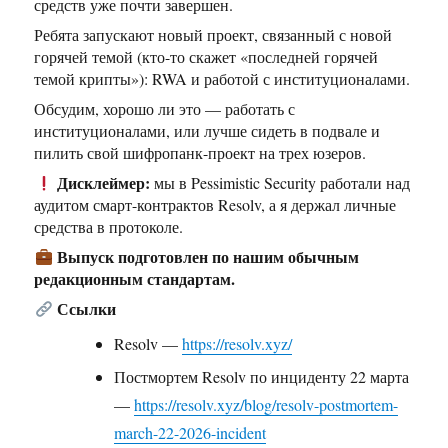
средств уже почти завершен.
Ребята запускают новый проект, связанный с новой
горячей темой (кто-то скажет «последней горячей
темой крипты»): RWA и работой с институционалами.
Обсудим, хорошо ли это — работать с
институционалами, или лучше сидеть в подвале и
пилить свой шифропанк-проект на трех юзеров.
Дисклеймер:
мы в Pessimistic Security работали над
аудитом смарт-контрактов Resolv, а я держал личные
средства в протоколе.
Выпуск подготовлен по нашим обычным
редакционным стандартам.
Ссылки
Resolv —
https://resolv.xyz/
Постмортем Resolv по инциденту 22 марта
—
https://resolv.xyz/blog/resolv-postmortem-
march-22-2026-incident