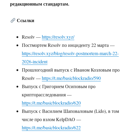
редакционным стандартам.
Ссылки
Resolv —
https://resolv.xyz/
Постмортем Resolv по инциденту 22 марта —
https://resolv.xyz/blog/resolv-postmortem-march-22-
2026-incident
Прошлогодний выпуск с Иваном Козловым про
Resolv —
https://t.me/basicblockradio/590
Выпуск с Григорием Осиповым про
крипторасследования —
https://t.me/basicblockradio/620
Выпуск с Василием Шаповаловым (Lido), в том
числе про взлом KelpDAO —
https://t.me/basicblockradio/622