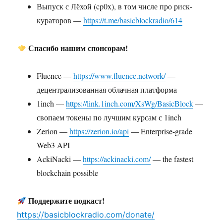
Выпуск с Лёхой (cp0x), в том числе про риск-
кураторов —
https://t.me/basicblockradio/614
Спасибо нашим спонсорам!
Fluence —
https://www.fluence.network/
—
децентрализованная облачная платформа
1inch —
https://link.1inch.com/XsWg/BasicBlock
—
свопаем токены по лучшим курсам с 1inch
Zerion —
https://zerion.io/api
— Enterprise-grade
Web3 API
AckiNacki —
https://ackinacki.com/
— the fastest
blockchain possible
Поддержите подкаст!
https://basicblockradio.com/donate/