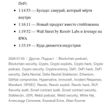
DeFi
1:14:53 — Бусидо: самурай, который мёртв
внутри
1:16:11 — Новый продукт вместо стейблкоина
1:19:52 — Wall Street by Resolv Labs и leverage на
RWA
1:33:19 — Куда движется индустрия
Опубликовано
2026-07-03
Рубрики
Другое
,
Подкаст
Метки
Blockchain podcast
,
Blockchain security
,
Crypto
,
Crypto exploits
,
Crypto hack
,
Crypto
podcast
,
Crypto security
,
Cryptocurrency
,
DeFi
,
DeFi hack
,
DeFi
security
,
Delta Neutral
,
Delta Neutral Stablecoin
,
Ethereum
,
GitHub compromise
,
Hypernative
,
Immunefi
,
Incident Response
,
Mandiant
,
OPSEC
,
Resolv
,
Resolv exploit
,
Resolv hack
,
RLP
,
Security audit
,
Smart contract audit
,
Smart contract security
,
Stablecoin
,
USR
,
Web3 podcast
,
Web3 security
,
White Hat
,
Александр Селезнев
,
Базовый Блок
,
Иван Козлов