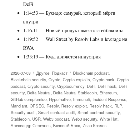
DeFi
1:14:53 — Бусидо: самурай, который мёртв
внутри
1:16:11 — Новый продукт вместо стейблкоина
1:19:52 — Wall Street by Resolv Labs и leverage на
RWA
1:33:19 — Куда движется индустрия
Опубликовано
2026-07-03
Рубрики
Другое
,
Подкаст
Метки
Blockchain podcast
,
Blockchain security
,
Crypto
,
Crypto exploits
,
Crypto hack
,
Crypto
podcast
,
Crypto security
,
Cryptocurrency
,
DeFi
,
DeFi hack
,
DeFi
security
,
Delta Neutral
,
Delta Neutral Stablecoin
,
Ethereum
,
GitHub compromise
,
Hypernative
,
Immunefi
,
Incident Response
,
Mandiant
,
OPSEC
,
Resolv
,
Resolv exploit
,
Resolv hack
,
RLP
,
Security audit
,
Smart contract audit
,
Smart contract security
,
Stablecoin
,
USR
,
Web3 podcast
,
Web3 security
,
White Hat
,
Александр Селезнев
,
Базовый Блок
,
Иван Козлов