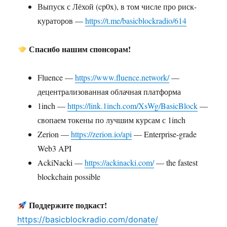
Выпуск с Лёхой (cp0x), в том числе про риск-
кураторов —
https://t.me/basicblockradio/614
Спасибо нашим спонсорам!
Fluence —
https://www.fluence.network/
—
децентрализованная облачная платформа
1inch —
https://link.1inch.com/XsWg/BasicBlock
—
свопаем токены по лучшим курсам с 1inch
Zerion —
https://zerion.io/api
— Enterprise-grade
Web3 API
AckiNacki —
https://ackinacki.com/
— the fastest
blockchain possible
Поддержите подкаст!
https://basicblockradio.com/donate/