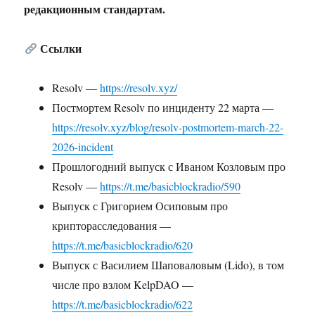
редакционным стандартам.
Ссылки
Resolv —
https://resolv.xyz/
Постмортем Resolv по инциденту 22 марта —
https://resolv.xyz/blog/resolv-postmortem-march-22-
2026-incident
Прошлогодний выпуск с Иваном Козловым про
Resolv —
https://t.me/basicblockradio/590
Выпуск с Григорием Осиповым про
крипторасследования —
https://t.me/basicblockradio/620
Выпуск с Василием Шаповаловым (Lido), в том
числе про взлом KelpDAO —
https://t.me/basicblockradio/622