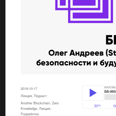
Опубликовано
2019-10-17
Рубрики
Лекция
,
Подкаст
Метки
Another Blockchain
,
Zero
Knowledge
,
Лекция
,
Разработка