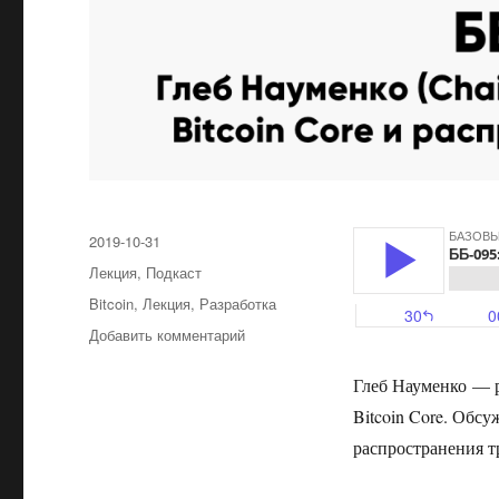
Опубликовано
2019-10-31
Рубрики
Лекция
,
Подкаст
Метки
Bitcoin
,
Лекция
,
Разработка
Добавить комментарий
к
записи
ББ-095:
Глеб Науменко — р
Глеб
Bitcoin Core. Обс
Науменко
распространения тр
(Chaincode
Labs)
о