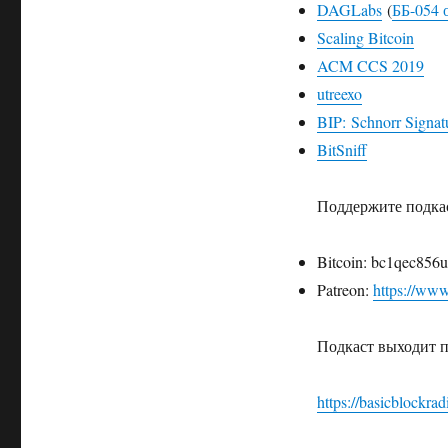
DAGLabs
(
ББ-054 
Scaling Bitcoin
ACM CCS 2019
utreexo
BIP: Schnorr Signat
BitSniff
Поддержите подка
Bitcoin: bc1qec856
Patreon:
https://www
Подкаст выходит 
https://basicblockra