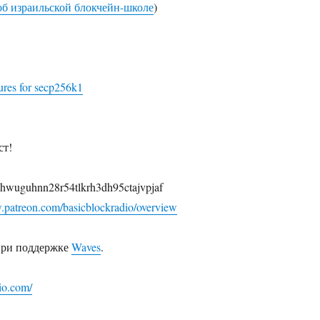
об израильской блокчейн-школе
)
ures for secp256k1
ст!
uhwuguhnn28r54tlkrh3dh95ctajvpjaf
.patreon.com/basicblockradio/overview
при поддержке
Waves
.
dio.com/