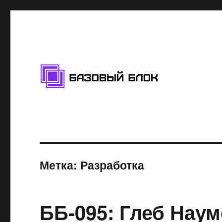
Подкаст про блокчейн
Базовый Блок
Метка: Разработка
ББ-095: Глеб Наум