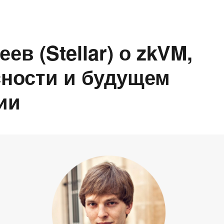
ев (Stellar) о zkVM,
сности и будущем
ии