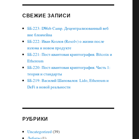
СВЕЖИЕ ЗАПИСИ
ББ-223: DWeb Camp. Децентрализованный веб
вне блокчейна
ББ-222: Иван Козлов (Resolv) о жизни после
взлома и новом продукте
ББ-221: Пост-квантовая криптография. Bitcoin и
Ethereum
ББ-220: Пост-квантовая криптография. Часть 1:
теория и стандарты
ББ-219: Василий Шаповалов: Lido, Ethereum и
DeFi в новой реальности
РУБРИКИ
Uncategorized
(39)
Дебаты
(1)