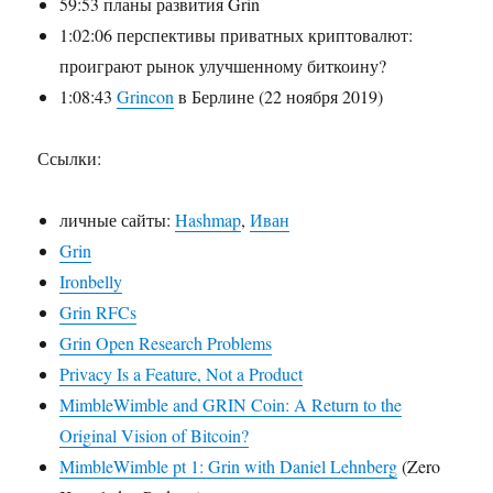
59:53 планы развития Grin
1:02:06 перспективы приватных криптовалют:
проиграют рынок улучшенному биткоину?
1:08:43
Grincon
в Берлине (22 ноября 2019)
Ссылки:
личные сайты:
Hashmap
,
Иван
Grin
Ironbelly
Grin RFCs
Grin Open Research Problems
Privacy Is a Feature, Not a Product
MimbleWimble and GRIN Coin: A Return to the
Original Vision of Bitcoin?
MimbleWimble pt 1: Grin with Daniel Lehnberg
(Zero