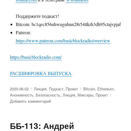
Поддержите подкаст!
Bitcoin: bc1qec856uhwuguhnn28r54tlkrh3dh95ctajvpjaf
Patreon:
https://www.patreon.com/basicblockradio/overview
https://basicblockradio.com/
РАСШИФРОВКА ВЫПУСКА
Опубликовано
2020-06-02
Рубрики
Лекция
,
Подкаст
,
Проект
Метки
Bitcoin
,
Ethereum
,
Анонимность
,
Безопасность
,
Лекция
,
Миксеры
,
Проект
Добавить комментарий
к
записи
ББ-125:
Роман
ББ-113: Андрей
Сторм,