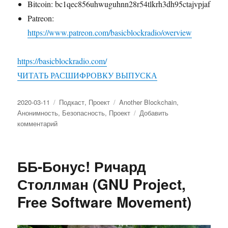
Bitcoin: bc1qec856uhwuguhnn28r54tlkrh3dh95ctajvpjaf
Patreon:
https://www.patreon.com/basicblockradio/overview
https://basicblockradio.com/
ЧИТАТЬ РАСШИФРОВКУ ВЫПУСКА
Опубликовано
2020-03-11
Рубрики
Подкаст
,
Проект
Метки
Another Blockchain
,
Анонимность
,
Безопасность
,
Проект
Добавить
комментарий
к
записи
ББ-113:
Андрей
ББ-Бонус! Ричард
Бородёнков
и
Столлман (GNU Project,
Кирилл
Free Software Movement)
Поляков
(ДИТ)
о