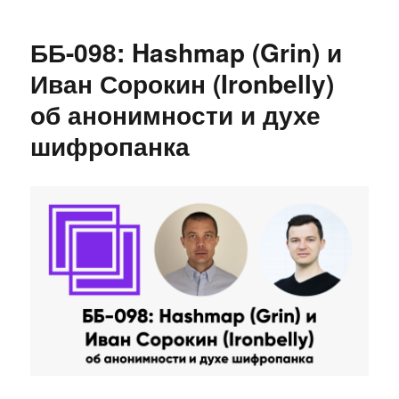
ББ-100:
Юбилейный
ББ-098: Hashmap (Grin) и
стрим
Иван Сорокин (Ironbelly)
об анонимности и духе
шифропанка