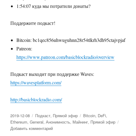
1:54:07 куда мы потратили донаты?
Поддержите подкаст!
Bitcoin: bc1qec856uhwuguhnn28r54tlkrh3dh95ctajvpjaf
Patreon:
https://www.patreon.com/basicblockradio/overview
Подкаст выходит при поддержке Waves:
https://wavesplatform.com/
http://basicblockradio.com/
Опубликовано
2019-12-08
Рубрики
Подкаст
,
Прямой эфир
Метки
Bitcoin
,
DeFi
,
Ethereum
,
General
,
Анонимность
,
Майнинг
,
Прямой эфир
Добавить комментарий
к
записи