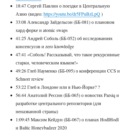
18:47 Сергей Павлин о поездке в Центральную
Азию (видео:
https://youtu.be/dr5FPuBzLpQ
)
33:08 Александр Зайдельсон (ББ-081) о плановом
хард-форке и atomic swaps
41:25 Андрей Соболь (ББ-052) об исследованиях
консенсусов и zero knowledge
47:41 «Соболь! Рассказывай, что такое рекурсивные
старки, человеческим языком!»
49:26 Глеб Науменко (ББ-095) о конференции CCS и
Schnorr review
53:22 Глеб в Лондоне или в Нью-Йорке? ?
56:44 Анатолий Рессин (ББ-065) о новостях Parsiq и
разработке центрального репозитория (для
неназванной страны)
1:09:45 Максим Кейдун (ББ-067) о планах HodlHodl
и Baltic Honeybadger 2020