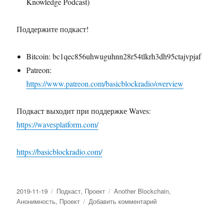
Knowledge Podcast)
Поддержите подкаст!
Bitcoin: bc1qec856uhwuguhnn28r54tlkrh3dh95ctajvpjaf
Patreon:
https://www.patreon.com/basicblockradio/overview
Подкаст выходит при поддержке Waves:
https://wavesplatform.com/
https://basicblockradio.com/
Опубликовано
2019-11-19
Рубрики
Подкаст
,
Проект
Метки
Another Blockchain
,
Анонимность
,
Проект
Добавить комментарий
к
записи