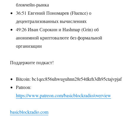
блокчейн-рынка
36:51 Евгений Пономарев (Fluence) о
децентрализованных вычислениях
49:26 Иван Сорокин и Hashmap (Grin) об
анонимной криптовалюте без формальной
организации
Поддержите подкаст!
Bitcoin: bc1qec856uhwuguhnn28r54tlkrh3dh95ctajvpjaf
Patreon:
https://www.patreon.com/basicblockradio/overview
basicblockradio.com