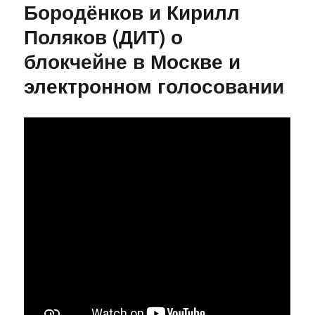
Роман
Бородёнков и Кирилл
Семенов
Поляков (ДИТ) о
и
Алексей
блокчейне в Москве и
Перцев
(Tornado.Cash)
электронном голосовании
о
анонимности
блокчейн-
транзакций