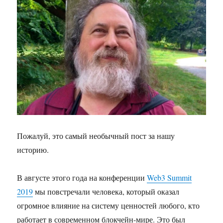
блокчейне
в
Москве
и
электронном
голосовании
Пожалуй, это самый необычный пост за нашу
историю.
В августе этого года на конференции
Web3 Summit
2019
мы повстречали человека, который оказал
огромное влияние на систему ценностей любого, кто
работает в современном блокчейн-мире. Это был