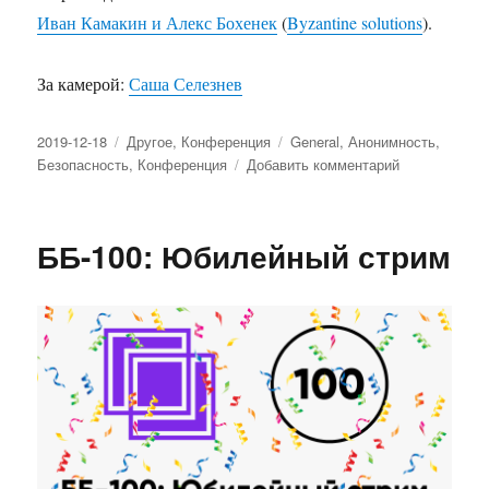
Иван Камакин и Алекс Бохенек
(
Byzantine solutions
).
За камерой:
Саша Селезнев
Опубликовано
2019-12-18
Рубрики
Другое
,
Конференция
Метки
General
,
Анонимность
,
Безопасность
,
Конференция
Добавить комментарий
к
записи
ББ-
Бонус!
ББ-100: Юбилейный стрим
Ричард
Столлман
(GNU
Project,
Free
Software
Movement)