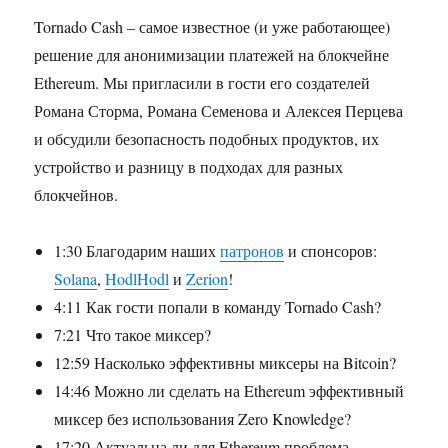
Tornado Cash
–
самое известное (и уже работающее)
решение для анонимизации платежей на блокчейне
Ethereum. Мы пригласили в гости его создателей
Романа Сторма, Романа Семенова и Алексея Перцева
и обсудили безопасность подобных продуктов, их
устройство и разницу в подходах для разных
блокчейнов.
1:30 Благодарим наших
патронов
и спонсоров:
Solana
,
HodlHodl
и
Zerion
!
4:11 Как гости попали в команду Tornado Cash?
7:21 Что такое миксер?
12:59 Насколько эффективны миксеры на Bitcoin?
14:46 Можно ли сделать на Ethereum эффективный
миксер без использования Zero Knowledge?
17:20 Актуальна ли для Ethereum проблема