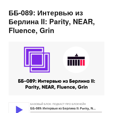
ББ-098:
Hashmap
ББ-089: Интервью из
(Grin)
и
Берлина II: Parity, NEAR,
Иван
Fluence, Grin
Сорокин
(Ironbelly)
об
анонимности
и
духе
шифропанка