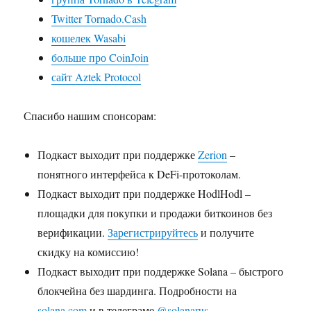
Twitter Tornado.Cash
кошелек Wasabi
больше про CoinJoin
сайт Aztek Protocol
Спасибо нашим спонсорам:
Подкаст выходит при поддержке
Zerion
–
понятного интерфейса к DeFi-протоколам.
Подкаст выходит при поддержке HodlHodl –
площадки для покупки и продажи биткоинов без
верификации.
Зарегистрируйтесь
и получите
скидку на комиссию!
Подкаст выходит при поддержке Solana – быстрого
блокчейна без шардинга. Подробности на
solana.com
и в телеграме
@solanarus
.