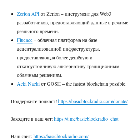
Zerion API
от Zerion – инструмент для Web3
разработчиков, предоставляющий данные в режиме
реального времени.
Fluence
– облачная платформа на базе
децентрализованной инфраструктуры,
предоставляющая более дешёвую и
отказоустойчивую альтернативу традиционным
облачным решениям.
Acki Nacki
от GOSH – the fastest blockchain possible.
Поддержите подкаст!
https://basicblockradio.com/donate/
Заходите в наш чат:
https://t.me/basicblockradio_chat
Наш сайт:
https://basicblockradio.com/