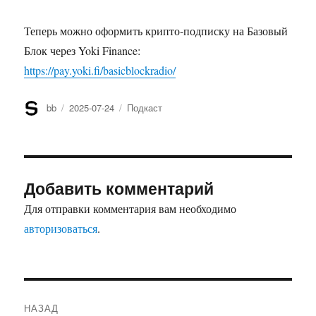
Теперь можно оформить крипто-подписку на Базовый
Блок через Yoki Finance:
https://pay.yoki.fi/basicblockradio/
Автор
bb
Опубликовано
2025-07-24
Рубрики
Подкаст
Добавить комментарий
Для отправки комментария вам необходимо
авторизоваться
.
Навигация
НАЗАД