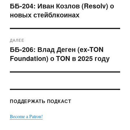
по
ББ-204: Иван Козлов (Resolv) о
Предыдущая
новых стейблкоинах
запись:
записям
ДАЛЕЕ
ББ-206: Влад Деген (ex-TON
Следующая
Foundation) о TON в 2025 году
запись:
ПОДДЕРЖАТЬ ПОДКАСТ
Become a Patron!