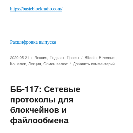
https://basicblockradio.com/
Расшифровка выпуска
Опубликовано
2020-05-21
Рубрики
Лекция
,
Подкаст
,
Проект
Метки
Bitcoin
,
Ethereum
,
Кошелек
,
Лекция
,
Обмен валют
Добавить комментарий
к
записи
ББ-123:
Игорь
ББ-117: Сетевые
Мацак
и
протоколы для
Александ
блокчейнов и
Ракунов
(Atomex)
файлообмена
об
атомарны
свопах