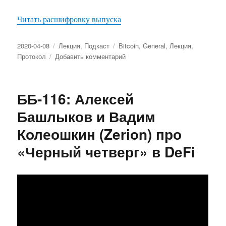
Читать расшифровку выпуска
Опубликовано
2020-04-08
Рубрики
Лекция
,
Подкаст
Метки
Bitcoin
,
General
,
Лекция
,
Протокол
Добавить комментарий
к
записи
ББ-117:
Сетевые
ББ-116: Алексей
протоколы
для
Башлыков и Вадим
блокчейнов
Колеошкин (Zerion) про
и
файлообмена
«Черный четверг» в DeFi