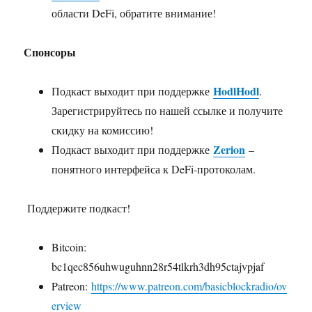
области DeFi, обратите внимание!
Спонсоры
HodlHodl
Подкаст выходит при поддержке
.
Зарегистрируйтесь по нашей ссылке и получите
скидку на комиссию!
Zerion
Подкаст выходит при поддержке
–
понятного интерфейса к DeFi-протоколам.
Поддержите подкаст!
Bitcoin:
bc1qec856uhwuguhnn28r54tlkrh3dh95ctajvpjaf
Patreon:
https://www.patreon.com/basicblockradio/ov
erview