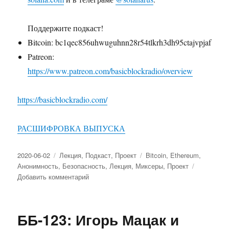
Поддержите подкаст!
Bitcoin: bc1qec856uhwuguhnn28r54tlkrh3dh95ctajvpjaf
Patreon:
https://www.patreon.com/basicblockradio/overview
https://basicblockradio.com/
РАСШИФРОВКА ВЫПУСКА
Опубликовано
2020-06-02
Рубрики
Лекция
,
Подкаст
,
Проект
Метки
Bitcoin
,
Ethereum
,
Анонимность
,
Безопасность
,
Лекция
,
Миксеры
,
Проект
Добавить комментарий
к
записи
ББ-125:
Роман
ББ-123: Игорь Мацак и
Сторм,