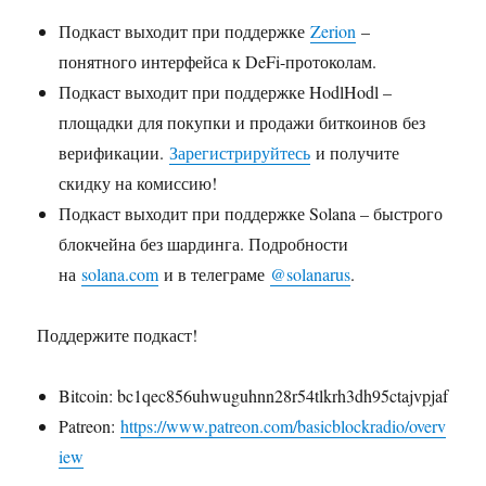
Подкаст выходит при поддержке
Zerion
–
понятного интерфейса к DeFi-протоколам.
Подкаст выходит при поддержке HodlHodl –
площадки для покупки и продажи биткоинов без
верификации.
Зарегистрируйтесь
и получите
скидку на комиссию!
Подкаст выходит при поддержке Solana – быстрого
блокчейна без шардинга. Подробности
на
solana.com
и в телеграме
@solanarus
.
Поддержите подкаст!
Bitcoin: bc1qec856uhwuguhnn28r54tlkrh3dh95ctajvpjaf
Patreon:
https://www.patreon.com/basicblockradio/overv
iew