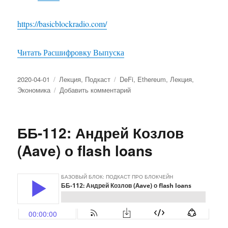
https://basicblockradio.com/
Читать Расшифровку Выпуска
Опубликовано
2020-04-01
Рубрики
Лекция
,
Подкаст
Метки
DeFi
,
Ethereum
,
Лекция
,
Экономика
Добавить комментарий
к
записи
ББ-116:
Алексей
ББ-112: Андрей Козлов
Башлыков
и
(Aave) о flash loans
Вадим
Колеошкин
(Zerion)
про
«Черный
четверг»
в