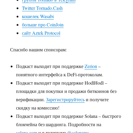
Twitter Tornado.Cash
кошелек Wasabi
больше про CoinJoin
сайт Aztek Protocol
Спасибо нашим спонсорам:
Подкаст выходит при поддержке
Zerion
–
понятного интерфейса к DeFi-протоколам.
Подкаст выходит при поддержке HodlHodl –
площадки для покупки и продажи биткоинов без
верификации.
Зарегистрируйтесь
и получите
скидку на комиссию!
Подкаст выходит при поддержке Solana – быстрого
блокчейна без шардинга. Подробности на
solana.com
и в телеграме
@solanarus
.