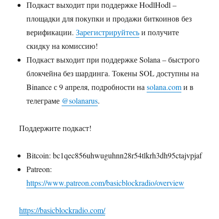
Подкаст выходит при поддержке HodlHodl –
площадки для покупки и продажи биткоинов без
верификации.
Зарегистрируйтесь
и получите
скидку на комиссию!
Подкаст выходит при поддержке Solana – быстрого
блокчейна без шардинга. Токены SOL доступны на
Binance с 9 апреля, подробности на
solana.com
и в
телеграме
@solanarus
.
Поддержите подкаст!
Bitcoin: bc1qec856uhwuguhnn28r54tlkrh3dh95ctajvpjaf
Patreon:
https://www.patreon.com/basicblockradio/overview
https://basicblockradio.com/