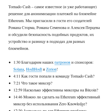
Tornado Cash
–
самое известное (и уже работающее)
решение для анонимизации платежей на блокчейне
Ethereum. Мы пригласили в гости его создателей
Романа Сторма, Романа Семенова и Алексея Перцева
и обсудили безопасность подобных продуктов, их
устройство и разницу в подходах для разных
блокчейнов.
1:30 Благодарим наших
патронов
и спонсоров:
Solana
,
HodlHodl
и
Zerion
!
4:11 Как гости попали в команду Tornado Cash?
7:21 Что такое миксер?
12:59 Насколько эффективны миксеры на Bitcoin?
14:46 Можно ли сделать на Ethereum эффективный
миксер без использования Zero Knowledge?
17:20 Актуальна ли для Ethereum проблема