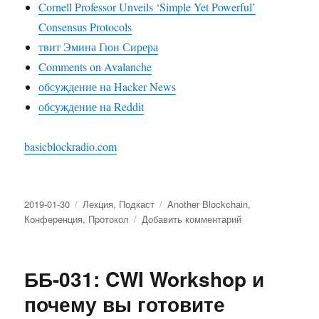
Cornell Professor Unveils ‘Simple Yet Powerful’
Consensus Protocols
твит Эмина Гюн Сирера
Comments on Avalanche
обсуждение на Hacker News
обсуждение на Reddit
basicblockradio.com
Опубликовано
2019-01-30
Рубрики
Лекция
,
Подкаст
Метки
Another Blockchain
,
Конференция
,
Протокол
Добавить комментарий
к
записи
ББ-032:
Новый
ББ-031: CWI Workshop и
консенсус:
Snowflake,
почему вы готовите
Snowball,