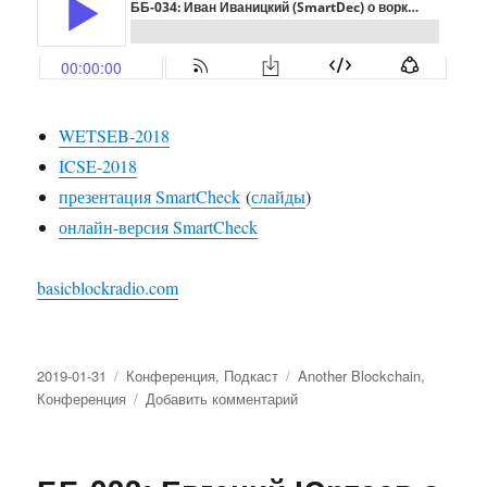
WETSEB-2018
ICSE-2018
презентация SmartCheck
(
слайды
)
онлайн-версия SmartCheck
basicblockradio.com
Опубликовано
2019-01-31
Рубрики
Конференция
,
Подкаст
Метки
Another Blockchain
,
Конференция
Добавить комментарий
к
записи
ББ-034:
Иван