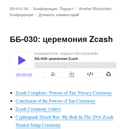
Опубликовано
2019-01-30
Рубрики
Конференция
,
Подкаст
Метки
Another Blockchain
,
Конференция
Добавить комментарий
к
записи
ББ-031:
CWI
ББ-030: церемония Zcash
Workshop
и
почему
вы
готовите
блокчейн
неправильно
Zcash Completes ‘Powers of Tau’ Privacy Ceremony
Conclusion of the Powers of Tau Ceremony
Zcash Ceremony (video)
Cypherpunk Desert Bus: My Role In The 2016 Zcash
Trusted Setup Ceremony