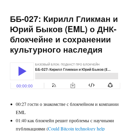
записи
ББ-028:
хард-
ББ-027: Кирилл Гликман и
форк
Monero
Юрий Быков (EML) о ДНК-
и
блокчейне и сохранении
ASIC
resistance
культурного наследия
00:27 гости о знакомстве с блокчейном и компании
EML
01:40 как блокчейн решит проблемы с научными
публикациями (
Could Bitcoin technology help