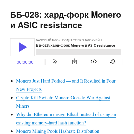
ББ-029:
Golem,
ББ-028: хард-форк Monero
MIT
Bitcoin
и ASIC resistance
Expo,
selfish
mining
bet
Monero Just Hard Forked — and It Resulted in Four
New Projects
Crypto Kill Switch: Monero Goes to War Against
Miners
Why did Ethereum design Ethash instead of using an
existing memory-hard hash function?
Monero Mining Pools Hashrate Distribution