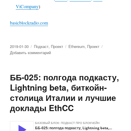
ViCompany
)
basicblockradio.com
Опубликовано
2019-01-30
Рубрики
Подкаст
,
Проект
Метки
Ethereum
,
Проект
Добавить комментарий
к
записи
ББ-026:
Александр
ББ-025: полгода подкасту,
Власов
(Bankex)
Lightning beta, биткойн-
о
столица Италии и лучшие
Plasma
и
доклады EthCC
блокчейн-
образовании