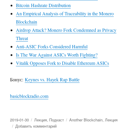
Bitcoin Hashrate Distribution
An Empirical Analysis of Traceability in the Monero
Blockchain
Airdrop Attack? Monero Fork Condemned as Privacy
Threat
Anti-ASIC Forks Considered Harmful
Is The War Against ASICs Worth Fighting?
Vitalik Opposes Fork to Disable Ethereum ASICs
Бонус:
Keynes vs. Hayek Rap Battle
basicblockradio.com
Опубликовано
2019-01-30
Рубрики
Лекция
,
Подкаст
Метки
Another Blockchain
,
Лекция
Добавить комментарий
к