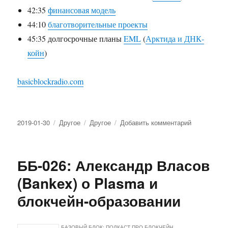
42:35
финансовая модель
44:10
благотворительные проекты
45:35 долгосрочные планы
EML
(
Арктида и ДНК-
койн
)
basicblockradio.com
Опубликовано
2019-01-30
Рубрики
Другое
Метки
Другое
Добавить комментарий
к
записи
ББ-027:
Кирилл
ББ-026: Александр Власов
Гликман
и
(Bankex) о Plasma и
Юрий
блокчейн-образовании
Быков
(EML)
о