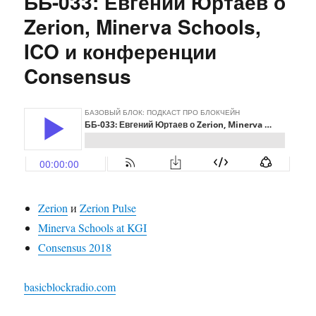
ББ-033: Евгений Юртаев о
Иваницкий
(SmartDec)
Zerion, Minerva Schools,
о
ICO и конференции
воркшопe
WETSEB
Consensus
и
конференции
EY
Blockshain
Summit
Zerion
и
Zerion Pulse
Minerva Schools at KGI
Consensus 2018
basicblockradio.com