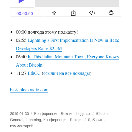
00:00 полгода этому подкасту!
02:55
Lightning’s First Implementation Is Now in Beta;
Developers Raise $2.5M
06:40
In This Italian Mountain Town, Everyone Knows
About Bitcoin
11:27
EthCC
(
ссылки на все доклады
)
basicblockradio.com
Опубликовано
2019-01-30
Рубрики
Конференция
,
Лекция
,
Подкаст
Метки
Bitcoin
,
General
,
Lightning
,
Конференция
,
Лекция
Добавить
комментарий
к
записи