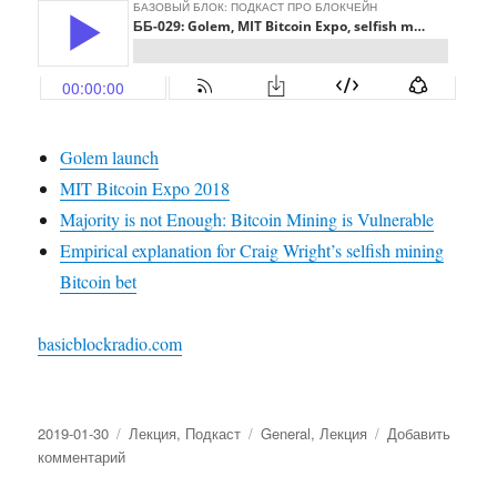
Golem launch
MIT Bitcoin Expo 2018
Majority is not Enough: Bitcoin Mining is Vulnerable
Empirical explanation for Craig Wright’s selfish mining
Bitcoin bet
basicblockradio.com
Опубликовано
2019-01-30
Рубрики
Лекция
,
Подкаст
Метки
General
,
Лекция
Добавить
комментарий
к
записи