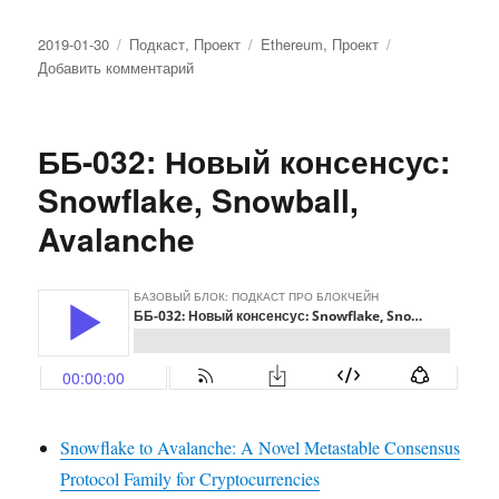
Опубликовано
2019-01-30
Рубрики
Подкаст
,
Проект
Метки
Ethereum
,
Проект
Добавить комментарий
к
записи
ББ-033:
Евгений
ББ-032: Новый консенсус:
Юртаев
о
Snowflake, Snowball,
Zerion,
Avalanche
Minerva
Schools,
ICO
и
конференции
Consensus
Snowflake to Avalanche: A Novel Metastable Consensus
Protocol Family for Cryptocurrencies