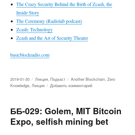
The Crazy Security Behind the Birth of Zcash, the
Inside Story
The Ceremony (Radiolab podcast)
Zcash: Technology
Zcash and the Art of Security Theater
basicblockradio.com
Опубликовано
2019-01-30
Рубрики
Лекция
,
Подкаст
Метки
Another Blockchain
,
Zero
Knowledge
,
Лекция
Добавить комментарий
к
записи
ББ-030:
церемония
ББ-029: Golem, MIT Bitcoin
Zcash
Expo, selfish mining bet