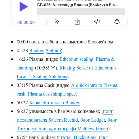
ДНК-
блокчейне
и
сохранении
культурног
наследия
00:00 гость о себе и знакомстве с блокчейном
05:28
Bankex
(
Github
)
16:26 Plasma (видео
Ethereum scaling: Plasma &
sharding
(10:58! ^^),
Making Sense of Ethereum’s
Layer 2 Scaling Solutions
)
33:15 Plasma Cash (видео
A quick intro to Plasma
cash
,
Plasma cash simple spec
)
50:27
Блокчейн-школа Bankex
56:37 уязвимость в hardware-кошельках (
пост
исследователя Saleem Rachid
,
блог Ledger
,
блог
Trezor
,
мнение криптографа Matthew Green
)
67:54 баг Coinbase (
статья
,
HackerOne
,
блог