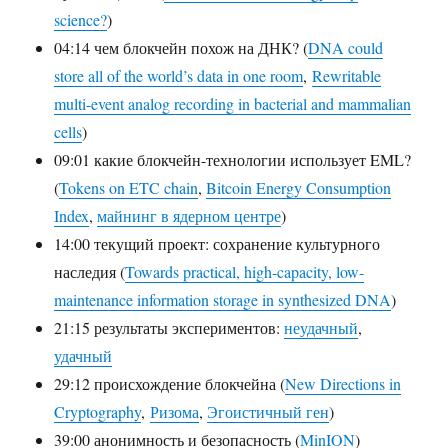
science?
)
04:14 чем блокчейн похож на ДНК? (
DNA could
store all of the world’s data in one room
,
Rewritable
multi-event analog recording in bacterial and mammalian
cells
)
09:01 какие блокчейн-технологии использует EML?
(
Tokens on ETC chain
,
Bitcoin Energy Consumption
Index
,
майнинг в ядерном центре
)
14:00 текущий проект: сохранение культурного
наследия (
Towards practical, high-capacity, low-
maintenance information storage in synthesized DNA
)
21:15 результаты экспериментов:
неудачный
,
удачный
29:12 происхождение блокчейна (
New Directions in
Cryptography
,
Ризома
,
Эгоистичный ген
)
39:00 анонимность и безопасность (
MinION
)