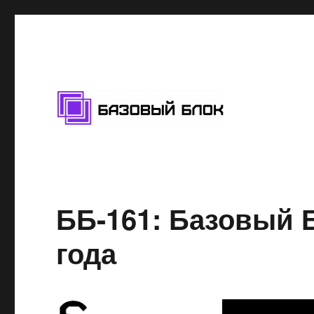
Подкаст про блокчейн
Базовый Блок
ББ-161: Базовый Б
года