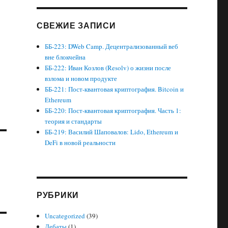
СВЕЖИЕ ЗАПИСИ
ББ-223: DWeb Camp. Децентрализованный веб
вне блокчейна
ББ-222: Иван Козлов (Resolv) о жизни после
взлома и новом продукте
ББ-221: Пост-квантовая криптография. Bitcoin и
Ethereum
ББ-220: Пост-квантовая криптография. Часть 1:
теория и стандарты
ББ-219: Василий Шаповалов: Lido, Ethereum и
DeFi в новой реальности
РУБРИКИ
Uncategorized
(39)
Дебаты
(1)