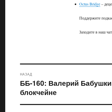
Octus Bridge
– дец
Поддержите подка
Заходите в наш чат
Навигация
НАЗАД
по
ББ-160: Валерий Бабушкин
Предыдущая
запись:
записям
блокчейне