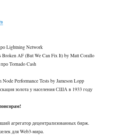
ёв
ро Lightning Network
is Broken AF (But We Can Fix It) by Matt Corallo
 про Tornado Cash
in Node Performance Tests by Jameson Lopp
скация золота у населения США в 1933 году
понсорам!
чший агрегатор децентрализованных бирж.
елек для Web3-мира.