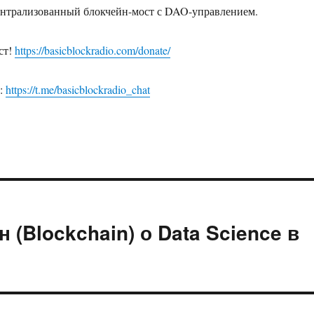
ентрализованный блокчейн-мост с DAO-управлением.
ст!
https://basicblockradio.com/donate/
:
https://t.me/basicblockradio_chat
 (Blockchain) о Data Science в