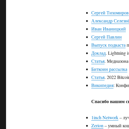
Сергей Тихомиров
Александр Селезн
Иван Иваницкий
Сергей Павлин
Выпуск подкаста
п
Доклад
. Lightning 
Статья
. Медиазона
Биткоин рассылка
Статья
. 2022 Bitco
Википедия
: Конфи
Спасибо нашим с
1inch Network
– лу
Zerion
– умный кош