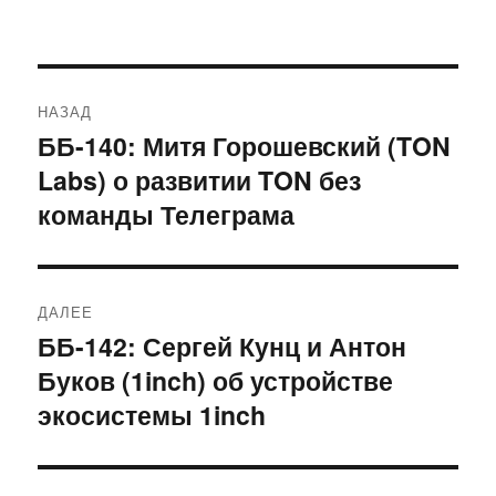
Навигация
НАЗАД
по
ББ-140: Митя Горошевский (TON
Предыдущая
Labs) о развитии TON без
запись:
записям
команды Телеграма
ДАЛЕЕ
ББ-142: Сергей Кунц и Антон
Следующая
Буков (1inch) об устройстве
запись:
экосистемы 1inch