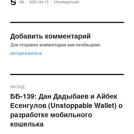
Автор
bb
Опубликовано
2021-04-13
Рубрики
Uncategorized
Добавить комментарий
Для отправки комментария вам необходимо
авторизоваться
.
Навигация
НАЗАД
по
ББ-139: Дан Дадыбаев и Айбек
Предыдущая
Есенгулов (Unstoppable Wallet) о
запись:
записям
разработке мобильного
кошелька