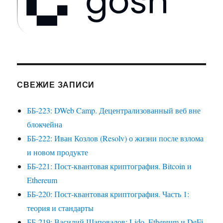
СВЕЖИЕ ЗАПИСИ
ББ-223: DWeb Camp. Децентрализованный веб вне
блокчейна
ББ-222: Иван Козлов (Resolv) о жизни после взлома
и новом продукте
ББ-221: Пост-квантовая криптография. Bitcoin и
Ethereum
ББ-220: Пост-квантовая криптография. Часть 1:
теория и стандарты
ББ-219: Василий Шаповалов: Lido, Ethereum и DeFi