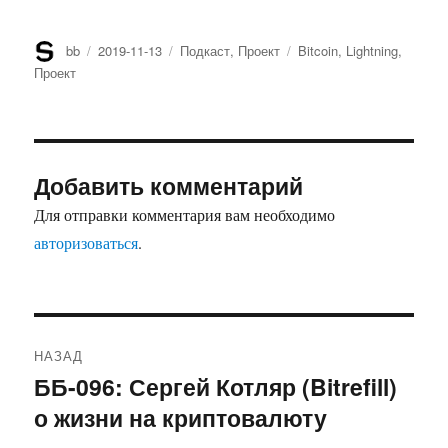
Автор
bb
Опубликовано
2019-11-13
Рубрики
Подкаст
,
Проект
Метки
Bitcoin
,
Lightning
,
Проект
Добавить комментарий
Для отправки комментария вам необходимо
авторизоваться
.
Навигация
НАЗАД
по
ББ-096: Сергей Котляр (Bitrefill)
Предыдущая
о жизни на криптовалюту
запись:
записям