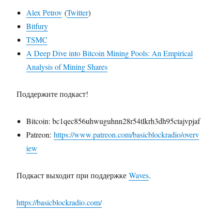
Alex Petrov
(
Twitter
)
Bitfury
TSMC
A Deep Dive into Bitcoin Mining Pools: An Empirical
Analysis of Mining Shares
Поддержите подкаст!
Bitcoin: bc1qec856uhwuguhnn28r54tlkrh3dh95ctajvpjaf
Patreon:
https://www.patreon.com/basicblockradio/overv
iew
Подкаст выходит при поддержке
Waves
.
https://basicblockradio.com/