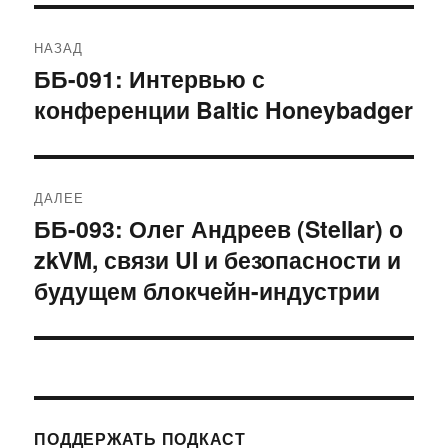
Навигация
НАЗАД
по
ББ-091: Интервью с
Предыдущая
конференции Baltic Honeybadger
запись:
записям
ДАЛЕЕ
ББ-093: Олег Андреев (Stellar) о
Следующая
zkVM, связи UI и безопасности и
запись:
будущем блокчейн-индустрии
ПОДДЕРЖАТЬ ПОДКАСТ