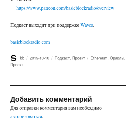
https://www.patreon.com/basicblockradio/overview
Подкаст выходит при поддержке
Waves
.
basicblockradio.com
Автор
bb
Опубликовано
2019-10-10
Рубрики
Подкаст
,
Проект
Метки
Ethereum
,
Ораклы
,
Проект
Добавить комментарий
Для отправки комментария вам необходимо
авторизоваться
.