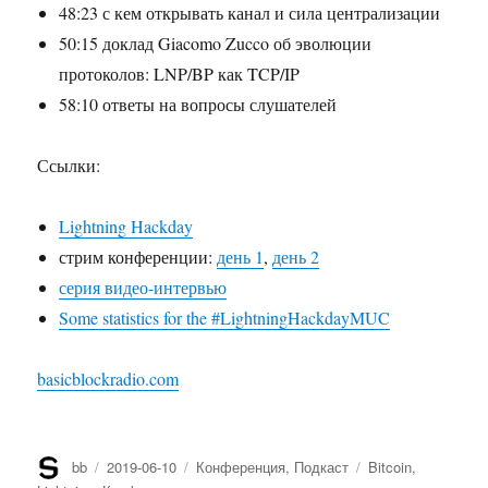
48:23 с кем открывать канал и сила централизации
50:15 доклад Giacomo Zucco об эволюции
протоколов: LNP/BP как TCP/IP
58:10 ответы на вопросы слушателей
Ссылки:
Lightning Hackday
стрим конференции:
день 1
,
день 2
серия видео-интервью
Some statistics for the #LightningHackdayMUC
basicblockradio.com
Автор
bb
Опубликовано
2019-06-10
Рубрики
Конференция
,
Подкаст
Метки
Bitcoin
,