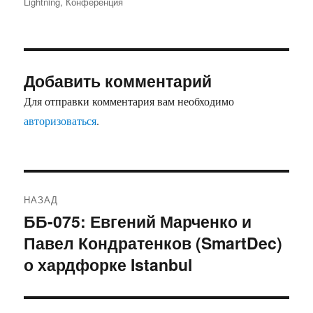
Lightning
,
Конференция
Добавить комментарий
Для отправки комментария вам необходимо
авторизоваться
.
Навигация
НАЗАД
по
ББ-075: Евгений Марченко и
Предыдущая
Павел Кондратенков (SmartDec)
запись:
записям
о хардфорке Istanbul