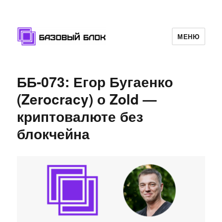
МЕНЮ
Базовый Блок
ББ-073: Егор Бугаенко
(Zerocracy) о Zold —
криптовалюте без
блокчейна