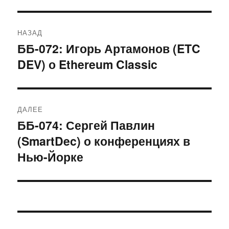
Навигация
НАЗАД
по
ББ-072: Игорь Артамонов (ETC
Предыдущая
DEV) о Ethereum Classic
запись:
записям
ДАЛЕЕ
ББ-074: Сергей Павлин
Следующая
(SmartDec) о конференциях в
запись:
Нью-Йорке