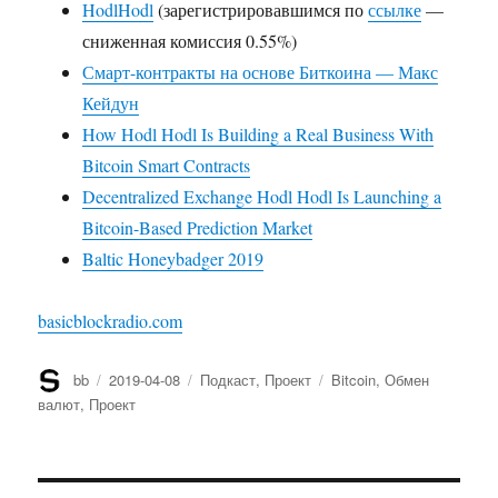
HodlHodl
(зарегистрировавшимся по
ссылке
—
сниженная комиссия 0.55%)
Смарт-контракты на основе Биткоина — Макс
Кейдун
How Hodl Hodl Is Building a Real Business With
Bitcoin Smart Contracts
Decentralized Exchange Hodl Hodl Is Launching a
Bitcoin-Based Prediction Market
Baltic Honeybadger 2019
basicblockradio.com
Автор
bb
Опубликовано
2019-04-08
Рубрики
Подкаст
,
Проект
Метки
Bitcoin
,
Обмен
валют
,
Проект