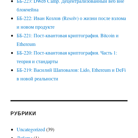
ББ-223: DWeb Camp. Децентрализованный веб вне
блокчейна
ББ-222: Иван Козлов (Resolv) о жизни после взлома
и новом продукте
ББ-221: Пост-квантовая криптография. Bitcoin и
Ethereum
ББ-220: Пост-квантовая криптография. Часть 1:
теория и стандарты
ББ-219: Василий Шаповалов: Lido, Ethereum и DeFi
в новой реальности
РУБРИКИ
Uncategorized
(39)
Дебаты
(1)