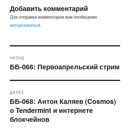
Добавить комментарий
Для отправки комментария вам необходимо
авторизоваться
.
Навигация
НАЗАД
по
ББ-066: Первоапрельский стрим
Предыдущая
запись:
записям
ДАЛЕЕ
ББ-068: Антон Каляев (Cosmos)
Следующая
о Tendermint и интернете
запись:
блокчейнов