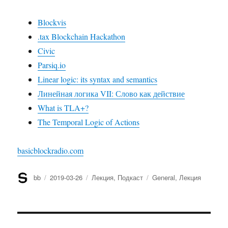
Blockvis
.tax Blockchain Hackathon
Civic
Parsiq.io
Linear logic: its syntax and semantics
Линейная логика VII: Слово как действие
What is TLA+?
The Temporal Logic of Actions
basicblockradio.com
Автор
bb
Опубликовано
2019-03-26
Рубрики
Лекция
,
Подкаст
Метки
General
,
Лекция