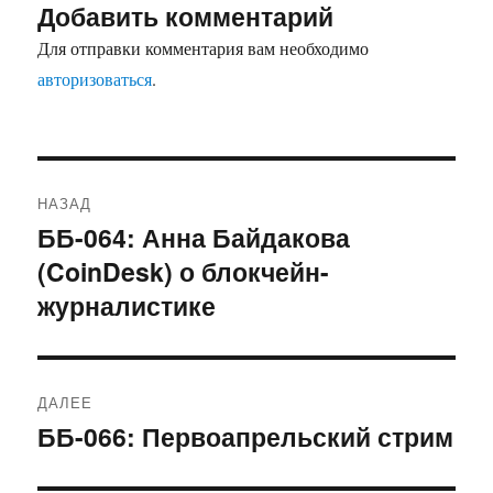
Добавить комментарий
Для отправки комментария вам необходимо
авторизоваться
.
Навигация
НАЗАД
по
ББ-064: Анна Байдакова
Предыдущая
(CoinDesk) о блокчейн-
запись:
записям
журналистике
ДАЛЕЕ
ББ-066: Первоапрельский стрим
Следующая
запись: