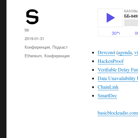
Автор
bb
Опубликовано
2019-01-31
Рубрики
Конференция
,
Подкаст
Devcon4
(
agenda
,
v
Метки
Ethereum
,
Конференция
HackenProof
Verifiable Delay Fun
Data Unavailabilit
ChainLink
SmartDec
basicblockradio.com