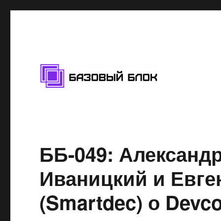
Подкаст про блокчейн
Базовый Блок
ББ-049: Александр
Иваницкий и Евге
(Smartdec) о Devco