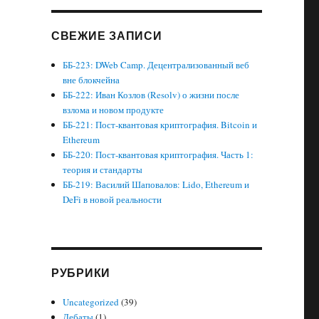
СВЕЖИЕ ЗАПИСИ
ББ-223: DWeb Camp. Децентрализованный веб
вне блокчейна
ББ-222: Иван Козлов (Resolv) о жизни после
взлома и новом продукте
ББ-221: Пост-квантовая криптография. Bitcoin и
Ethereum
ББ-220: Пост-квантовая криптография. Часть 1:
теория и стандарты
ББ-219: Василий Шаповалов: Lido, Ethereum и
DeFi в новой реальности
РУБРИКИ
Uncategorized
(39)
Дебаты
(1)