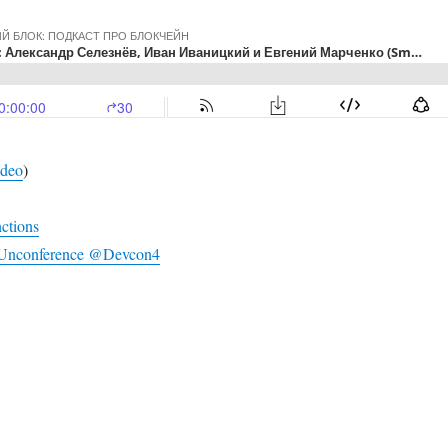
ideo
)
ctions
y Unconference @Devcon4