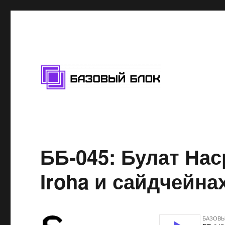
Подкаст про блокчейн
Базовый Блок
ББ-045: Булат Нас
Iroha и сайдчейна