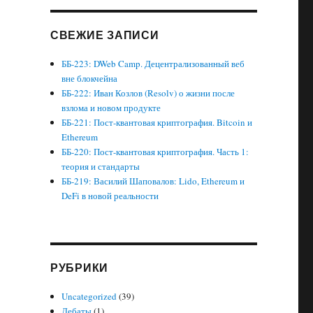
СВЕЖИЕ ЗАПИСИ
ББ-223: DWeb Camp. Децентрализованный веб
вне блокчейна
ББ-222: Иван Козлов (Resolv) о жизни после
взлома и новом продукте
ББ-221: Пост-квантовая криптография. Bitcoin и
Ethereum
ББ-220: Пост-квантовая криптография. Часть 1:
теория и стандарты
ББ-219: Василий Шаповалов: Lido, Ethereum и
DeFi в новой реальности
РУБРИКИ
Uncategorized
(39)
Дебаты
(1)