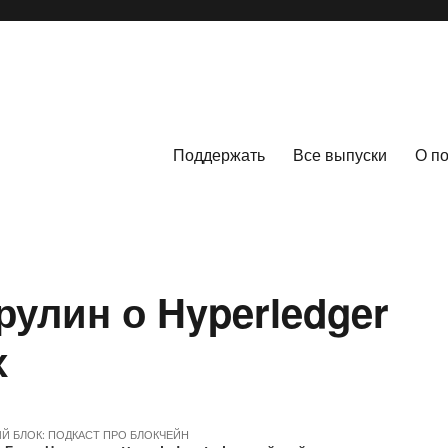
Поддержать
Все выпуски
О п
рулин о Hyperledger
х