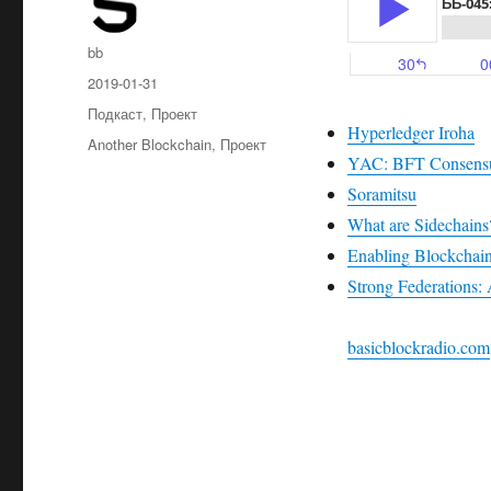
Автор
bb
Опубликовано
2019-01-31
Рубрики
Подкаст
,
Проект
Hyperledger Iroha
Метки
Another Blockchain
,
Проект
YAC: BFT Consensus
Soramitsu
What are Sidechains
Enabling Blockchain
Strong Federations: 
basicblockradio.com