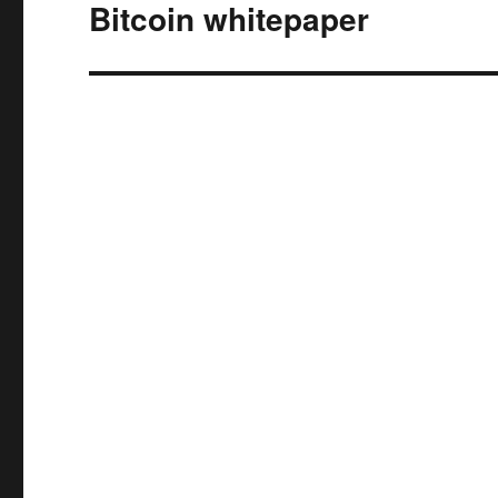
запись:
Bitcoin whitepaper