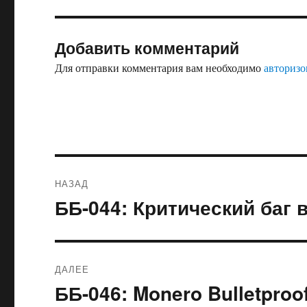
Добавить комментарий
Для отправки комментария вам необходимо
авторизо
Навигация
НАЗАД
по
ББ-044: Критический баг в
Предыдущая
запись:
записям
ДАЛЕЕ
ББ-046: Monero Bulletproofs
Следующая