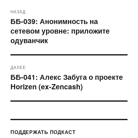
Навигация
НАЗАД
по
ББ-039: Анонимность на
Предыдущая
сетевом уровне: приложите
запись:
записям
одуванчик
ДАЛЕЕ
ББ-041: Алекс Забуга о проекте
Следующая
Horizen (ex-Zencash)
запись:
ПОДДЕРЖАТЬ ПОДКАСТ