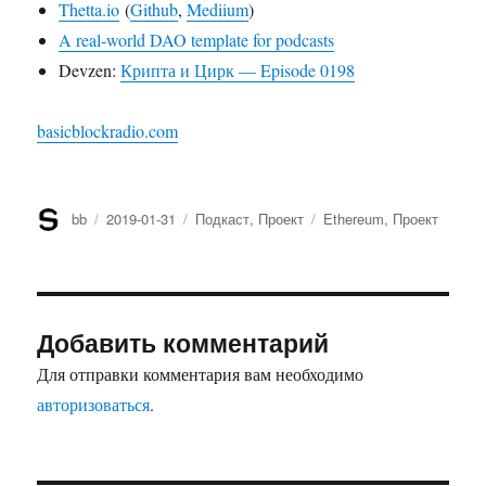
Thetta.io
(
Github
,
Mediium
)
A real-world DAO template for podcasts
Devzen:
Крипта и Цирк — Episode 0198
basicblockradio.com
Автор
bb
Опубликовано
2019-01-31
Рубрики
Подкаст
,
Проект
Метки
Ethereum
,
Проект
Добавить комментарий
Для отправки комментария вам необходимо
авторизоваться
.