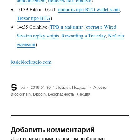
announcement
,
новость на Coindesk
)
10:39 Bitcoin Gold (
новость про BTG wallet scam
,
Trezor про BTG
)
14:35 Coinhive (
TPB и майнинг
,
статья в Wired
,
Session replay scripts
,
Rewarding a Tor relay
,
NoCoin
extension
)
basicblockradio.com
Автор
bb
Опубликовано
2019-01-30
Рубрики
Лекция
,
Подкаст
Метки
Another
Blockchain
,
Bitcoin
,
Безопасность
,
Лекция
Добавить комментарий
Для отправки комментария вам необходимо