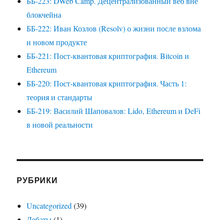
ББ-223: DWeb Camp. Децентрализованный веб вне
блокчейна
ББ-222: Иван Козлов (Resolv) о жизни после взлома
и новом продукте
ББ-221: Пост-квантовая криптография. Bitcoin и
Ethereum
ББ-220: Пост-квантовая криптография. Часть 1:
теория и стандарты
ББ-219: Василий Шаповалов: Lido, Ethereum и DeFi
в новой реальности
РУБРИКИ
Uncategorized
(39)
Дебаты
(1)