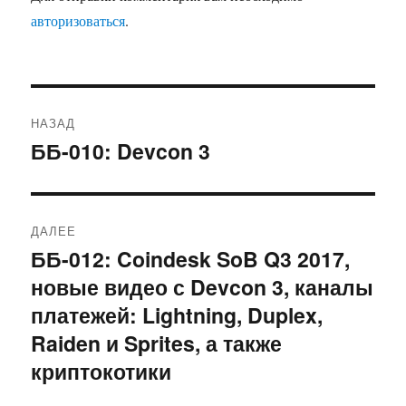
авторизоваться
.
Навигация
НАЗАД
по
ББ-010: Devcon 3
Предыдущая
запись:
записям
ДАЛЕЕ
ББ-012: Coindesk SoB Q3 2017,
Следующая
новые видео с Devcon 3, каналы
запись:
платежей: Lightning, Duplex,
Raiden и Sprites, а также
криптокотики